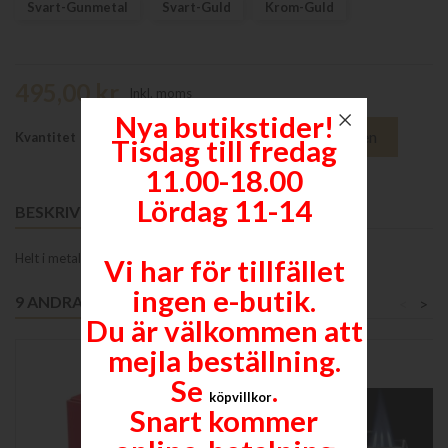
Svart-Gunmetal
Svart-Guld
Krom-Guld
495,00 kr
Inkl. moms
Nya butikstider!
Lägg till i varukorgen

Kvantitet
Tisdag till fredag
11.00-18.00
Lördag 11-14
BESKRIVNING
Helt i metall. Inga delar av plast.
Vi har för tillfället
ingen e-butik.
9 ANDRA PRODUKTER I SAMMA KATEGORI:
<
>
Du är välkommen att
mejla beställning.
favorite_border
Se
.
köpvillkor
Snart kommer