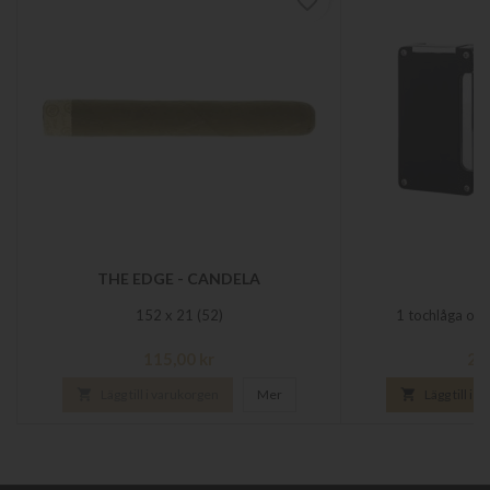
favorite_border
THE EDGE - CANDELA
K
152 x 21 (52)
1 tochlåga och
Pris
Pri
115,00 kr
27

Lägg till i varukorgen
Mer

Lägg till i 