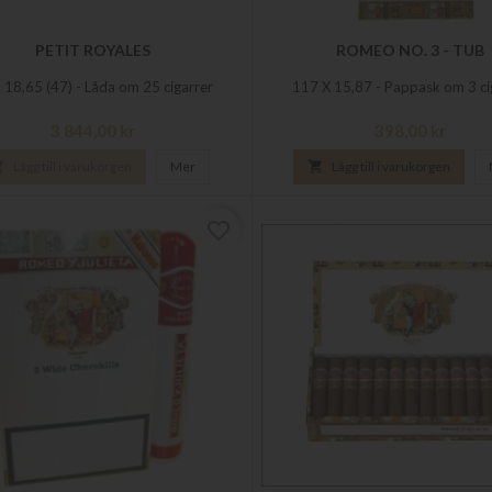
PETIT ROYALES
ROMEO NO. 3 - TUB
 18,65 (47) - Låda om 25 cigarrer
117 X 15,87 - Pappask om 3 ci
Pris
Pris
3 844,00 kr
398,00 kr

Lägg till i varukorgen
Mer

Lägg till i varukorgen
favorite_border