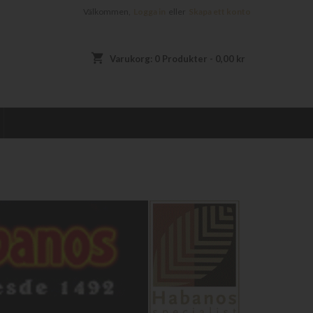
Välkommen,
Logga in
eller
Skapa ett konto
shopping_cart
Varukorg:
0
Produkter - 0,00 kr