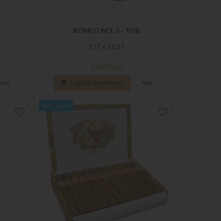
ROMEO NO. 3 - TUB
117 x 15,87
Pris
146,00 kr
Mer

Lägg till i varukorgen
Mer
Slut i Lager
favorite_border
favorite_border