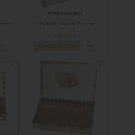
PETIT CORONAS
garrer
129 X 16,67 - Låda om 25 cigarrer
Pris
4 180,00 kr
Mer

Lägg till i varukorgen
Mer
favorite_border
favorite_border