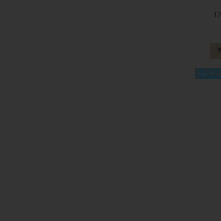
12
Slut i La