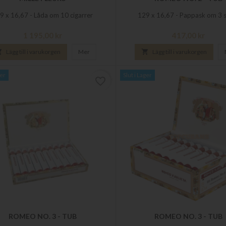
9 x 16,67 - Låda om 10 cigarrer
129 x 16,67 - Pappask om 3 
Pris
Pris
1 195,00 kr
417,00 kr

Lägg till i varukorgen
Mer

Lägg till i varukorgen
ger
Slut i Lager
favorite_border
ROMEO NO. 3 - TUB
ROMEO NO. 3 - TUB