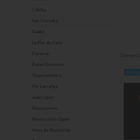
Cohiba
San Cristobal
Cuaba
La Flor de Cano
Fonseca
Det finns 
Rafael Gonzales
Slut i La
Guantanamera
Por Larrañga
Juan Lopez
Montecristo
Montecristo Open
Hoyo de Monterrey