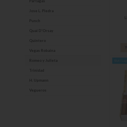
Partagas
Jose L. Piedra
L
Punch
Quai D'Orsay
Quintero
Vegas Robaina
Romeo y Julieta
Slut i La
Trinidad
H. Upmann
Vegueros