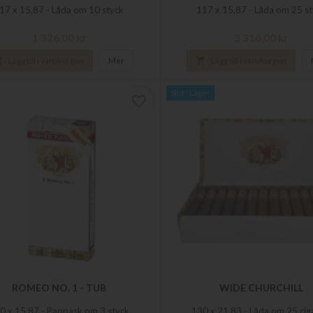
17 x 15,87 - Låda om 10 styck
117 x 15,87 - Låda om 25 s
Pris
Pris
1 326,00 kr
3 316,00 kr

Lägg till i varukorgen
Mer

Lägg till i varukorgen
Slut i Lager
favorite_border
ROMEO NO. 1 - TUB
WIDE CHURCHILL
0 x 15,87 - Pappask om 3 styck
130 x 21,83 - Låda om 25 cig