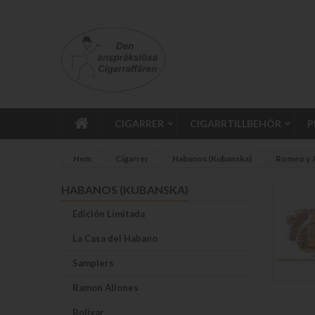
CIGARRER
CIGARRTILLBEHÖR
P
Hem
Cigarrer
Habanos (Kubanska)
Romeo y J
HABANOS (KUBANSKA)
Edición Limitada
La Casa del Habano
Samplers
Ramon Allones
Bolivar