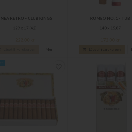
INEA RETRO - CLUB KINGS
ROMEO NO. 1 - TUB
129 x 17 (42)
140 x 15,87
Pris
Pris
222,00 kr
172,00 kr

Lägg till i varukorgen
Mer

Lägg till i varukorgen
ger
favorite_border