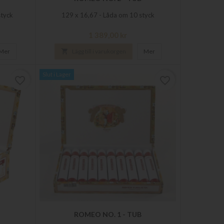
styck
129 x 16,67 - Låda om 10 styck
Pris
1 389,00 kr
Mer

Lägg till i varukorgen
Mer
Slut i Lager
favorite_border
favorite_border
ROMEO NO. 1 - TUB