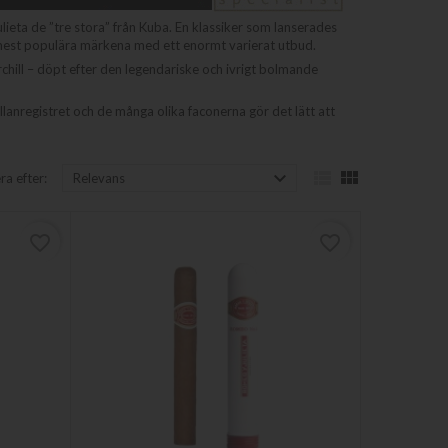
eta de ”tre stora” från Kuba. En klassiker som lanserades
mest populära märkena med ett enormt varierat utbud.
chill – döpt efter den legendariske och ivrigt bolmande
llanregistret och de många olika faconerna gör det lätt att



ra efter:
Relevans
favorite_border
favorite_border