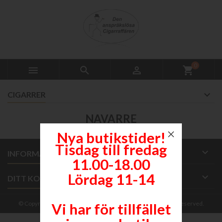
0



shopping_cart
CIGARRER
NAVARRE
Nya butikstider!
Tisdag till fredag

INFORMATION
11.00-18.00
Lördag 11-14

DITT KONTO
© Copyright 2026 Den anspråkslösa Cigarraffären. All Rights Reserved.
Vi har för tillfället