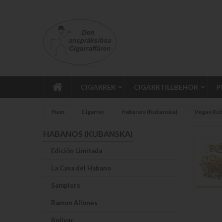
CIGARRER
CIGARRTILLBEHÖR
P
Hem
Cigarrer
Habanos (Kubanska)
Vegas Ro
HABANOS (KUBANSKA)
Edición Limitada
La Casa del Habano
Samplers
Ramon Allones
Bolivar