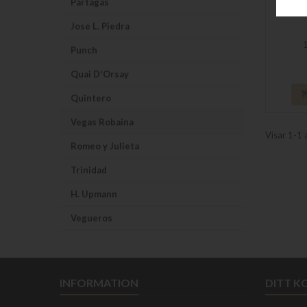
Partagas
Jose L. Piedra
1
Punch
Quai D'Orsay
Quintero
Vegas Robaina
Visar 1-1 
Romeo y Julieta
Trinidad
H. Upmann
Vegueros
INFORMATION
DITT 