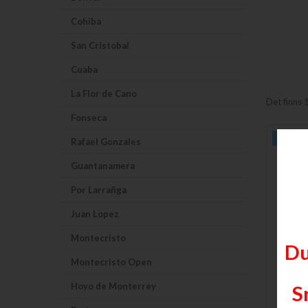
Cohiba
San Cristobal
Cuaba
La Flor de Cano
Det finns 
Fonseca
Slut i La
Rafael Gonzales
Guantanamera
Por Larrañga
Juan Lopez
Montecristo
Du
Montecristo Open
Hoyo de Monterrey
S