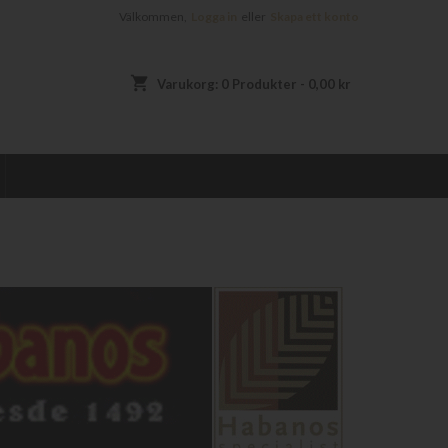
Välkommen,
Logga in
eller
Skapa ett konto
shopping_cart
Varukorg:
0
Produkter - 0,00 kr