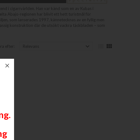
gend i cigarrvärlden. Han var känd som en av Kubas i
ta Abajo-regionen har blivit ett hett turistmål för
miljen, som lanserades 1997, kännetecknas av en fyllig men
ssig konstruktion där de utsökt vackra täckbladen – som



ra efter:
Relevans
ng.
ng