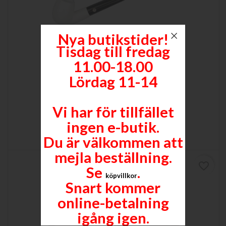
Nya butikstider!
Tisdag till fredag
11.00-18.00
Lördag 11-14
CHURCHWARDEN
Vi har för tillfället
Pris
1 950,00 kr
ingen e-butik.

Lägg till i varukorgen
Mer
Du är välkommen att
mejla beställning.
favorite_border
Se
.
köpvillkor
Snart kommer
online-betalning
igång igen.