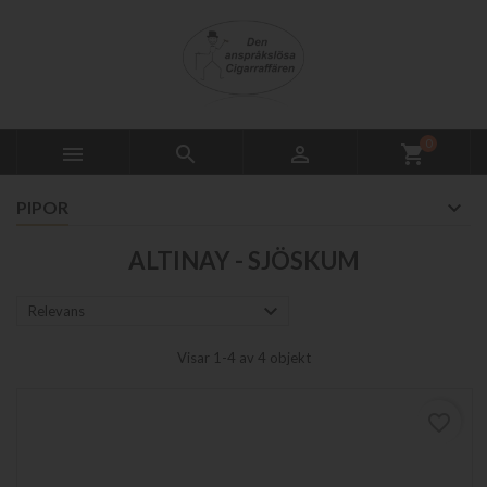
0



shopping_cart
PIPOR
ALTINAY - SJÖSKUM

Relevans
Visar 1-4 av 4 objekt
favorite_border