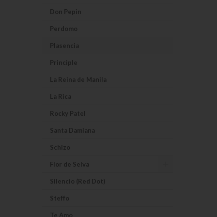
Don Pepin
Perdomo
Plasencia
Principle
La Reina de Manila
La Rica
Rocky Patel
Santa Damiana
Schizo
Flor de Selva
Silencio (Red Dot)
Steffo
Te Amo