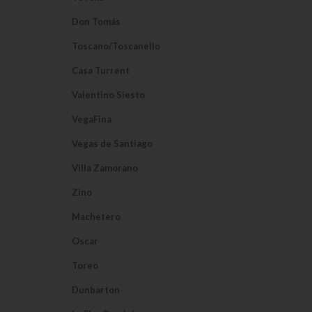
Don Tomás
Toscano/Toscanello
Casa Turrent
Valentino Siesto
VegaFina
Vegas de Santiago
Villa Zamorano
Zino
Machetero
Oscar
Toreo
Dunbarton