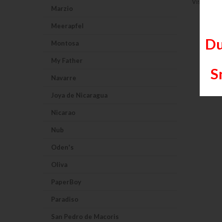
Visar 1-9 
Marzio
Meerapfel
Du
Montosa
My Father
S
Navarre
Joya de Nicaragua
Nicarao
Nub
Oden's
Oliva
PaperBoy
Paradiso
San Pedro de Macoris