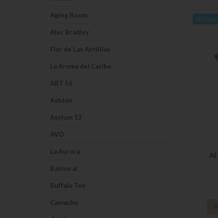
Aging Room
Slut i La
Alec Bradley
Flor de Las Antillias
La Aroma del Caribe
ART 56
Ashton
Asylum 13
AVO
La Aurora
AL
Balmoral
Buffalo Ten
Camacho