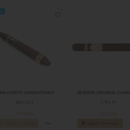
ger
favorite_border
MA FUERTE GENERATION V
RESERVA ORIGINAL CHUR
180 x 23,5
178 x 19
Pris
Pris
297,00 kr
195,00 kr

Lägg till i varukorgen
Mer

Lägg till i varukorgen