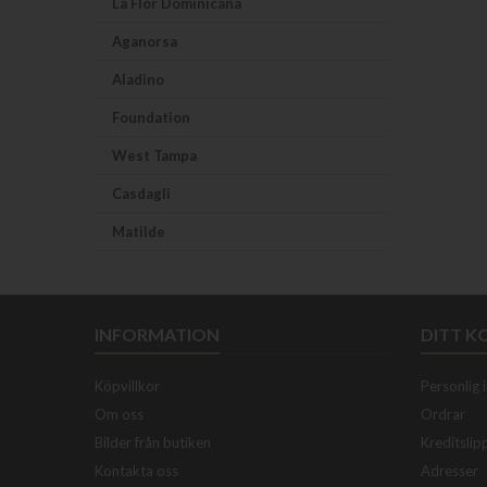
La Flor Dominicana
Aganorsa
Aladino
Foundation
West Tampa
Casdagli
Matilde
INFORMATION
DITT 
Köpvillkor
Personlig 
Om oss
Ordrar
Bilder från butiken
Kreditslip
Kontakta oss
Adresser