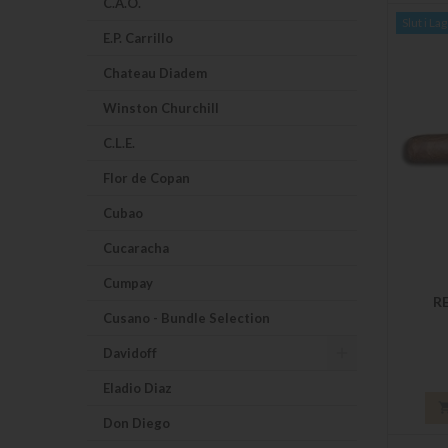
C.A.O.
Slut i La
E.P. Carrillo
Chateau Diadem
Winston Churchill
C.L.E.
Flor de Copan
Cubao
Cucaracha
Cumpay
R
Cusano - Bundle Selection
Davidoff
Eladio Diaz
Don Diego