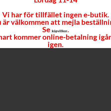
av 9 objekt
Vi har för tillfället ingen e-butik.
 är välkommen att mejla beställni
Se
.
köpvillkor
nart kommer online-betalning igå
igen.