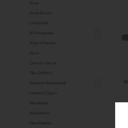
Eiroa
Drew Estate
La Estrella
AJ Fernandez
Arturo Fuente
Furia
Casa de Garcia
The Griffin's
R
Habanos (Kubanska)
Lampert Cigars
Macanudo
Machetero
Casa Magna