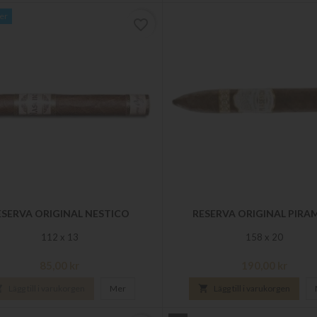
ger
favorite_border
ESERVA ORIGINAL NESTICO
RESERVA ORIGINAL PIRA
112 x 13
158 x 20
Pris
Pris
85,00 kr
190,00 kr

Lägg till i varukorgen
Mer

Lägg till i varukorgen