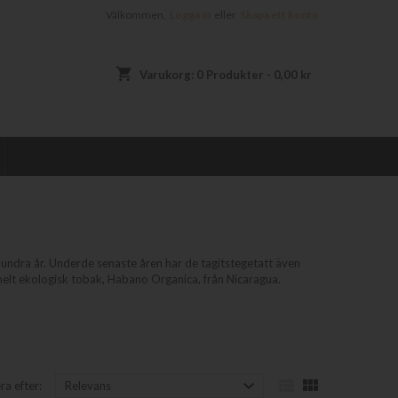
Välkommen,
Logga in
eller
Skapa ett konto
shopping_cart
Varukorg:
0
Produkter - 0,00 kr
r hundra år. Underde senaste åren har de tagitstegetatt även
helt ekologisk tobak, Habano Organica, från Nicaragua.



ra efter:
Relevans