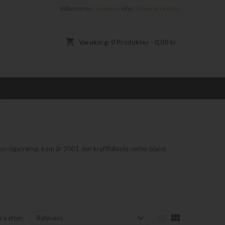
Välkommen,
Logga in
eller
Skapa ett konto
shopping_cart
Varukorg:
0
Produkter - 0,00 kr
on-cigarrerna, kom år 2001 den kraftfullaste serien bland



ra efter:
Relevans