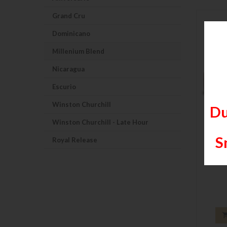
Grand Cru
Dominicano
Millenium Blend
Nicaragua
Escurio
Winston Churchill
Du
Winston Churchill - Late Hour
S
Royal Release