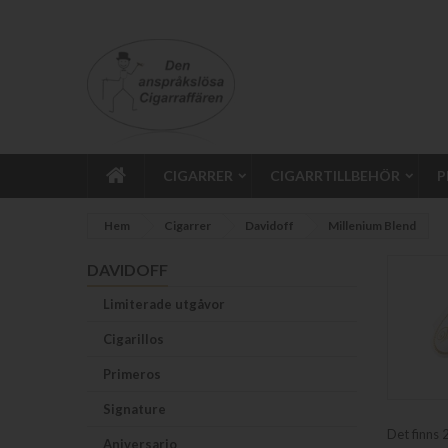
CIGARRER
CIGARRTILLBEHÖR
P
Hem
Cigarrer
Davidoff
Millenium Blend
DAVIDOFF
Limiterade utgåvor
Cigarillos
Primeros
Signature
Det finns 
Aniversario