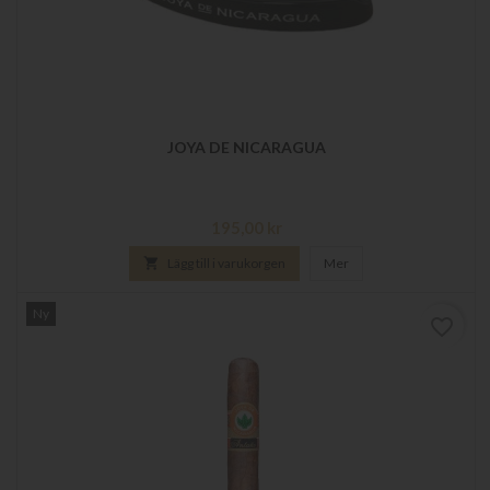
JOYA DE NICARAGUA
Pris
195,00 kr

Lägg till i varukorgen
Mer
Ny
favorite_border