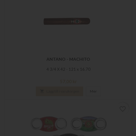
ANTANO - MACHITO
4 3/4 X 42 - 121 x 16.70
Pris
57,00 kr

Lägg till i varukorgen
Mer
favorite_border