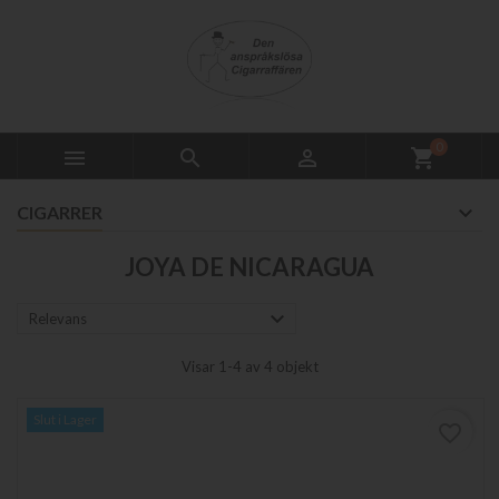
0



shopping_cart
CIGARRER
JOYA DE NICARAGUA

Relevans
Visar 1-4 av 4 objekt
Slut i Lager
favorite_border