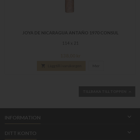
JOYA DE NICARAGUA ANTAÑO 1970 CONSUL
114 x 21
Pris
138,00 kr

Lägg till i varukorgen
Mer
TILLBAKA TILL TOPPEN


INFORMATION

DITT KONTO