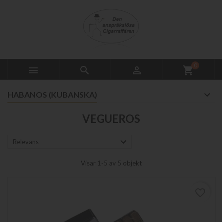
0



shopping_cart
HABANOS (KUBANSKA)
VEGUEROS

Relevans
Visar 1-5 av 5 objekt
favorite_border