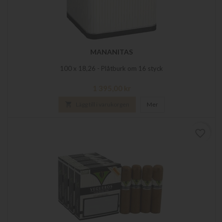
MANANITAS
100 x 18,26 - Plåtburk om 16 styck
Pris
1 395,00 kr

Lägg till i varukorgen
Mer
favorite_border