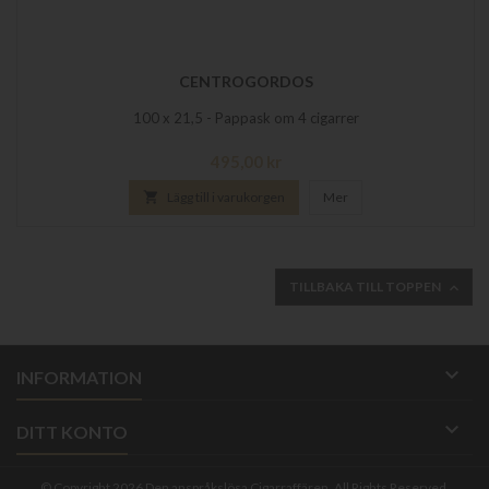
CENTROGORDOS
100 x 21,5 - Pappask om 4 cigarrer
Pris
495,00 kr

Lägg till i varukorgen
Mer
TILLBAKA TILL TOPPEN


INFORMATION

DITT KONTO
© Copyright 2026 Den anspråkslösa Cigarraffären. All Rights Reserved.