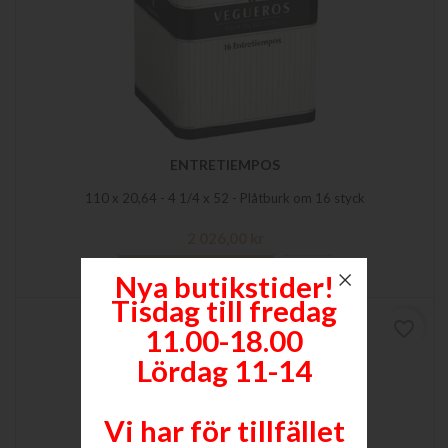
ENTRETIEMPOS
110 x 20,64 - 4 1/4 x 52 - Plåtburk om 16 styck
Pris
2 026,00 kr

Lägg till i varukorgen
Mer
Nya butikstider!
Tisdag till fredag
favorite_border
11.00-18.00
Lördag 11-14
Vi har för tillfället