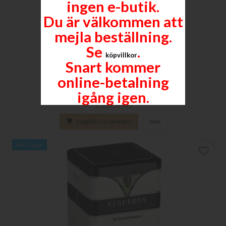
ingen e-butik.
Du är välkommen att
mejla beställning.
Se
.
köpvillkor
Snart kommer
TAPADOS
online-betalning
120 x 18,26 - 4 3/4 x 46 - Plåtburk om 16 styck
igång igen.
Pris
1 827,00 kr

Lägg till i varukorgen
Mer
Slut i Lager
favorite_border