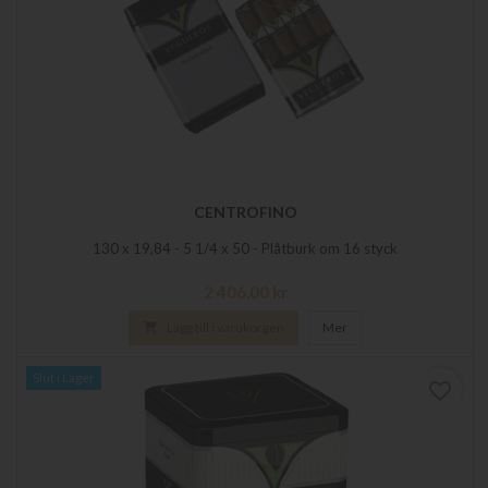
CENTROFINO
130 x 19,84 - 5 1/4 x 50 - Plåtburk om 16 styck
Pris
2 406,00 kr

Lägg till i varukorgen
Mer
Slut i Lager
favorite_border