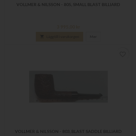
VOLLMER & NILSSON - 805, SMALL BLAST BILLIARD
Pris
3 995,00 kr

Lägg till i varukorgen
Mer
favorite_border
VOLLMER & NILSSON - 803, BLAST SADDLE BILLIARD