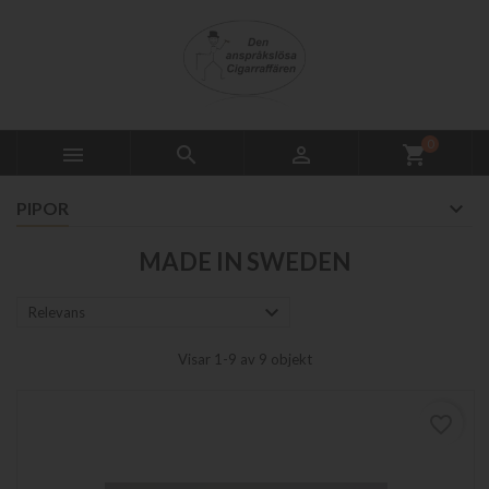
0



shopping_cart
PIPOR
MADE IN SWEDEN

Relevans
Visar 1-9 av 9 objekt
favorite_border