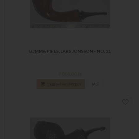
LOMMA PIPES, LARS JÖNSSON - NO. 21
Pris
7 000,00 kr

Lägg till i varukorgen
Mer
favorite_border