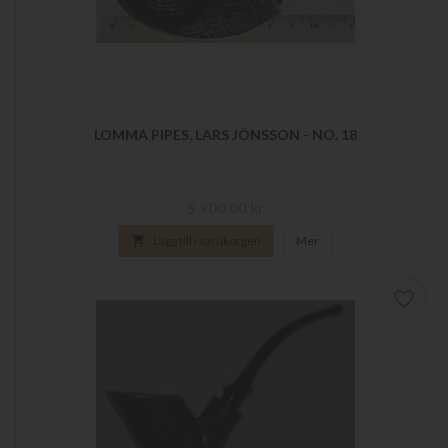
LOMMA PIPES, LARS JÖNSSON - NO. 18
Pris
5 900,00 kr

Lägg till i varukorgen
Mer
favorite_border