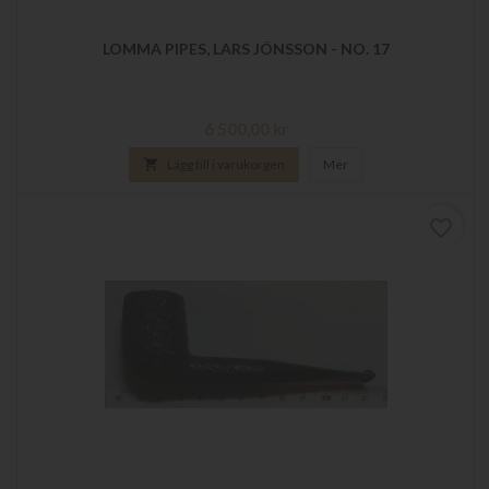
LOMMA PIPES, LARS JÖNSSON - NO. 17
Pris
6 500,00 kr

Lägg till i varukorgen
Mer
favorite_border