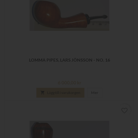
LOMMA PIPES, LARS JÖNSSON - NO. 16
Pris
6 000,00 kr

Lägg till i varukorgen
Mer
favorite_border