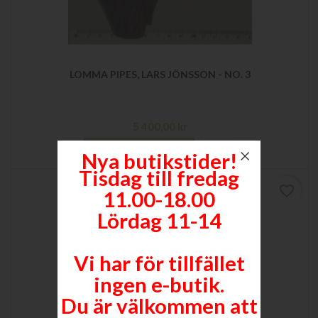
LOMMA PIPES, LARS JÖNSSON - NO. 3
Pris
5 400,00 kr

Lägg till i varukorgen
Mer
Nya butikstider!
Tisdag till fredag
favorite_border
11.00-18.00
Lördag 11-14
Vi har för tillfället
ingen e-butik.
Du är välkommen att