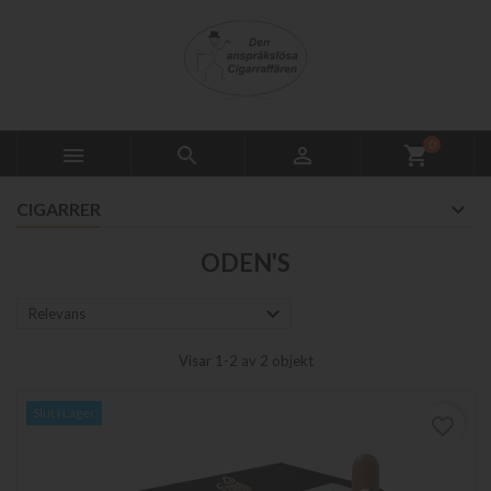
0



shopping_cart
CIGARRER
ODEN'S

Relevans
Visar 1-2 av 2 objekt
Slut i Lager
favorite_border