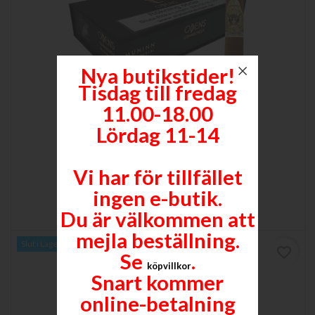
Nya butikstider!
Tisdag till fredag
11.00-18.00
Lördag 11-14
MUNINN GOLD CONNECTICUT
127 x 21,5 (54)
Vi har för tillfället
Pris
110,00 kr
ingen e-butik.

Lägg till i varukorgen
Mer
Du är välkommen att
mejla beställning.
Slut i Lager
favorite_border
Se
.
köpvillkor
Snart kommer
online-betalning