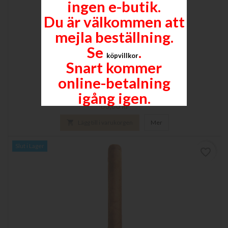
ingen e-butik.
Du är välkommen att
mejla beställning.
Se
.
köpvillkor
Snart kommer
MACHETERO - ROBUSTO
online-betalning
127 x 20 (50)
igång igen.
Pris
60,00 kr

Lägg till i varukorgen
Mer
Slut i Lager
favorite_border