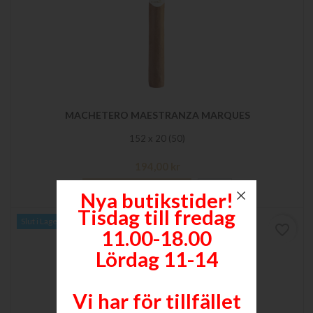
MACHETERO MAESTRANZA MARQUES
152 x 20 (50)
Pris
194,00 kr

Lägg till i varukorgen
Mer
Nya butikstider!
Tisdag till fredag
Slut i Lager
favorite_border
11.00-18.00
Lördag 11-14
Vi har för tillfället