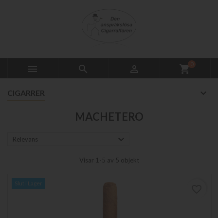
0



shopping_cart
CIGARRER
MACHETERO

Relevans
Visar 1-5 av 5 objekt
Slut i Lager
favorite_border