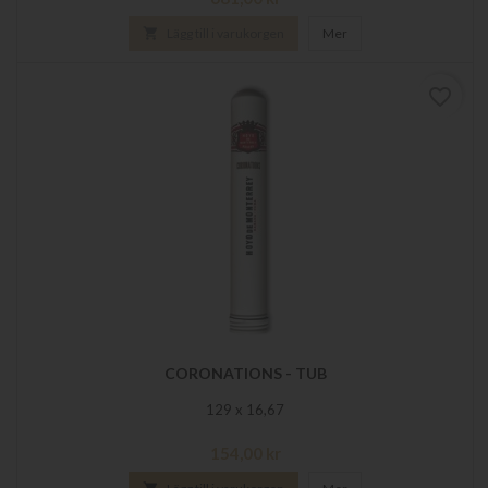

Lägg till i varukorgen
Mer
favorite_border
CORONATIONS - TUB
129 x 16,67
Pris
154,00 kr