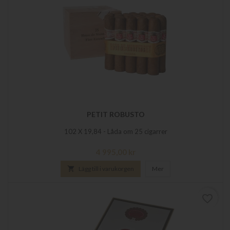
PETIT ROBUSTO
102 X 19,84 - Låda om 25 cigarrer
Pris
4 995,00 kr

Lägg till i varukorgen
Mer
favorite_border