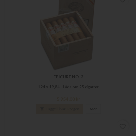
EPICURE NO. 2
124 x 19,84 - Låda om 25 cigarrer
Pris
5 954,00 kr

Lägg till i varukorgen
Mer
favorite_border