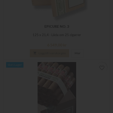
EPICURE NO. 3
125 x 21,4 - Låda om 25 cigarrer
Pris
6 549,00 kr

Lägg till i varukorgen
Mer
Slut i Lager
favorite_border