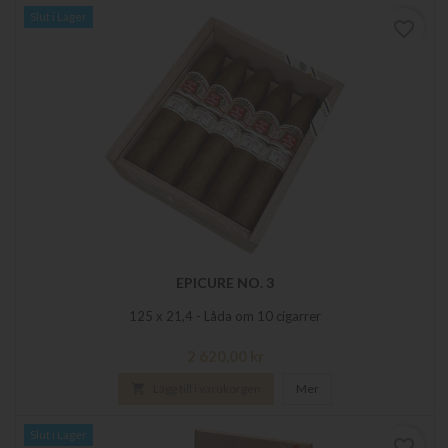
Slut i Lager
favorite_border
EPICURE NO. 3
125 x 21,4 - Låda om 10 cigarrer
Pris
2 620,00 kr

Lägg till i varukorgen
Mer
Slut i Lager
favorite_border