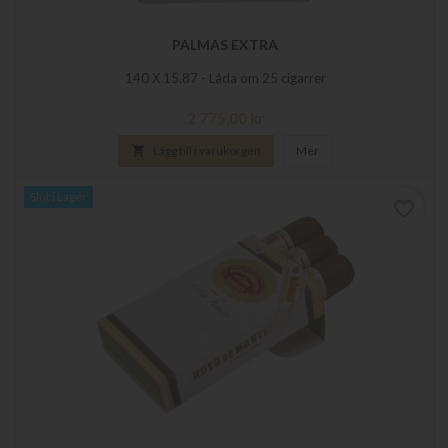
PALMAS EXTRA
140 X 15,87 - Låda om 25 cigarrer
Pris
2 775,00 kr

Lägg till i varukorgen
Mer
Slut i Lager
favorite_border