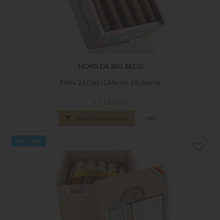
HOYO DE RIO SECO
140 x 22 (56) - Låda om 10 cigarrer
Pris
3 118,00 kr

Lägg till i varukorgen
Mer
Slut i Lager
favorite_border