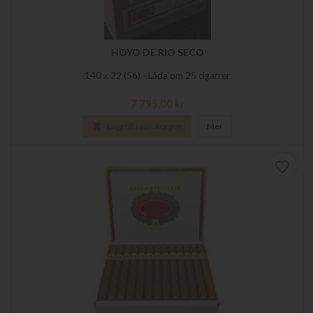
HOYO DE RIO SECO
140 x 22 (56) - Låda om 25 cigarrer
Pris
7 795,00 kr

Lägg till i varukorgen
Mer
favorite_border