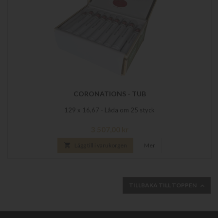
CORONATIONS - TUB
129 x 16,67 - Låda om 25 styck
Pris
3 507,00 kr

Lägg till i varukorgen
Mer
TILLBAKA TILL TOPPEN
