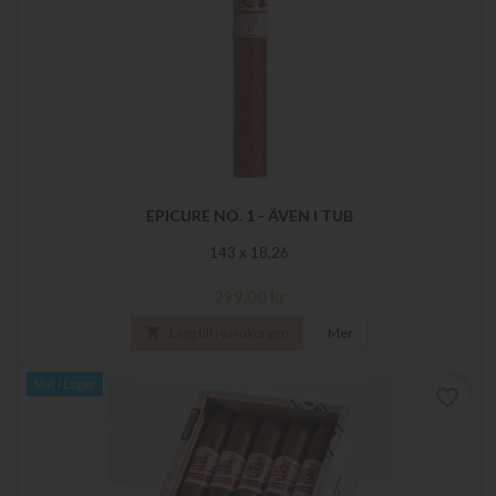
EPICURE NO. 1 - ÄVEN I TUB
143 x 18,26
Pris
299,00 kr

Lägg till i varukorgen
Mer
Slut i Lager
favorite_border