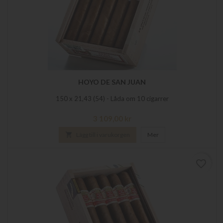
HOYO DE SAN JUAN
150 x 21,43 (54) - Låda om 10 cigarrer
Pris
3 109,00 kr

Lägg till i varukorgen
Mer
favorite_border