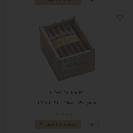

Lägg till i varukorgen
Mer
favorite_border
HOYO DU MAIRE
100 x 11,91 - Låda om 25 cigarrer
Pris
2 789,00 kr

Lägg till i varukorgen
Mer