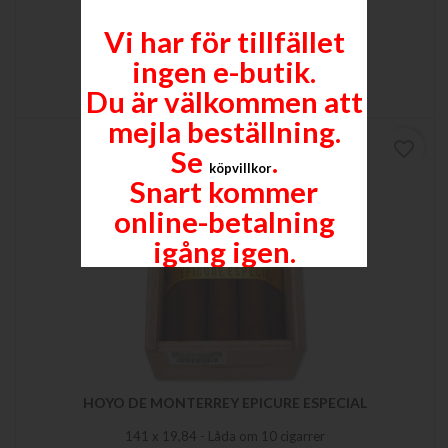
145 x 19.45 - Humidor om 20 cigarrer
Vi har för tillfället
Pris
10 809,00 kr
ingen e-butik.

Lägg till i varukorgen
Mer
Du är välkommen att
mejla beställning.
favorite_border
Se
.
köpvillkor
Snart kommer
online-betalning
igång igen.
HOYO DE MONTERREY EPICURE ESPECIAL
141 x 19,84 - Låda om 10 cigarrer