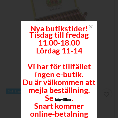
Nya butikstider!
Tisdag till fredag
11.00-18.00
Lördag 11-14
PICADORES
127 x 19 (48) - Låda om 25 cigarrer
Vi har för tillfället
Pris
3 918,00 kr
ingen e-butik.

Lägg till i varukorgen
Mer
Du är välkommen att
mejla beställning.
Slut i Lager
favorite_border
Se
.
köpvillkor
Snart kommer
online-betalning