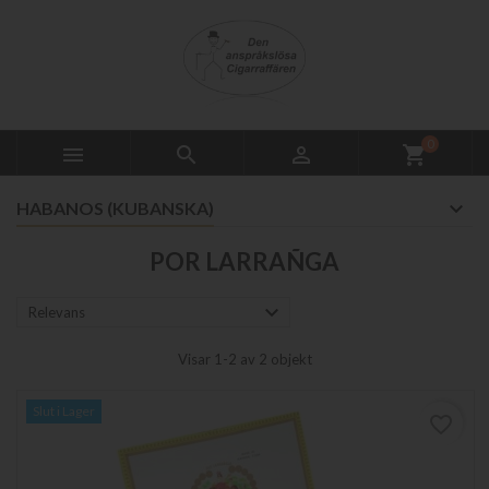
0



shopping_cart
HABANOS (KUBANSKA)
POR LARRAÑGA

Relevans
Visar 1-2 av 2 objekt
Slut i Lager
favorite_border