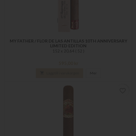
MY FATHER / FLOR DE LAS ANTILLAS 10TH ANNIVERSARY
LIMITED EDITION
152 x 20,64 ( 52 )
Pris
595,00 kr

Lägg till i varukorgen
Mer
favorite_border