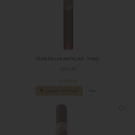
FLOR DE LAS ANTILLAS - TORO
152 x 20
Pris
149,00 kr

Lägg till i varukorgen
Mer
favorite_border