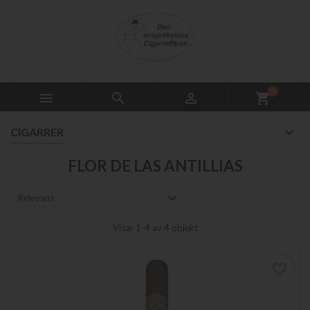
0



shopping_cart
CIGARRER
FLOR DE LAS ANTILLIAS

Relevans
Visar 1-4 av 4 objekt
favorite_border