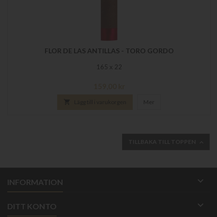
FLOR DE LAS ANTILLAS - TORO GORDO
165 x 22
Pris
159,00 kr

Lägg till i varukorgen
Mer
TILLBAKA TILL TOPPEN


INFORMATION

DITT KONTO