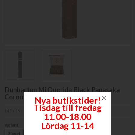
Dunbarton Mi Querida Black Papasaka
Corona Gorda
Nya butikstider!
Tisdag till fredag
143 x 19
11.00-18.00
Lördag 11-14
Variant
Singel
Låda om 10 styck